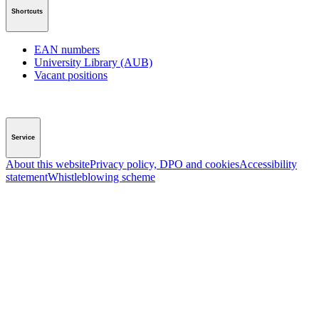
Shortcuts
EAN numbers
University Library (AUB)
Vacant positions
Service
About this website
Privacy policy, DPO and cookies
Accessibility
statement
Whistleblowing scheme