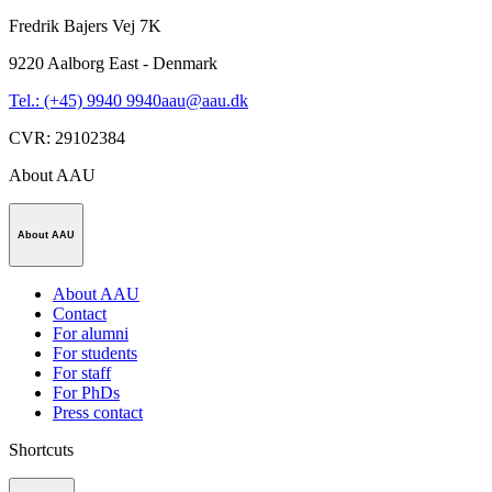
Fredrik Bajers Vej 7K
9220
Aalborg East - Denmark
Tel.: (+45) 9940 9940
aau@aau.dk
CVR
:
29102384
About AAU
About AAU
About AAU
Contact
For alumni
For students
For staff
For PhDs
Press contact
Shortcuts