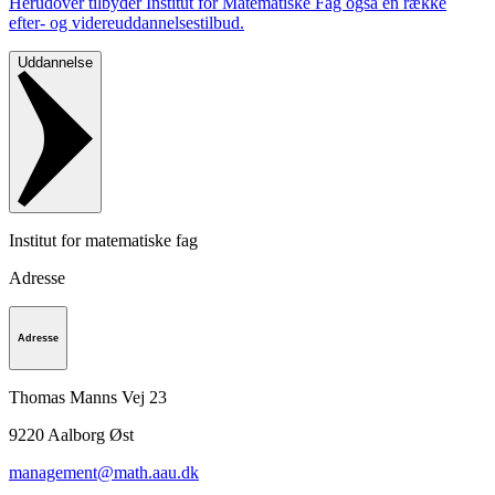
Herudover tilbyder Institut for Matematiske Fag også en række
efter- og videreuddannelsestilbud.
Uddannelse
Institut for matematiske fag
Adresse
Adresse
Thomas Manns Vej 23
9220
Aalborg Øst
management@math.aau.dk